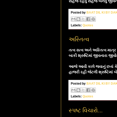
સહજ રહેવું સહજ બનવું જીવન
Posted by
BAAT DIL KI BY D
Labels:
Quotes
અસ્તિત્વ
તત્વ સત્વ અને અસ્તિત્વ માત્ર
બાકી શ્રુષ્ટિમાં જીવનારા જી
આજે આવી કાલે જવાનું છતાં ક
હાજરી રહી જેટલી શ્રુષ્ટિમાં બ
Posted by
BAAT DIL KI BY D
Labels:
Quotes
સ્પષ્ટ વિચારો...