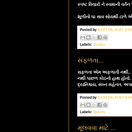
સ્પષ્ટ વિચારો ને સ્વમાની વર્
શૂળીનો ઘા સાવ સોયથી ટાળે એ
Posted by
BAAT DIL KI BY D
Labels:
Quotes
સફળતા...
સફળતા એમ અફળાતી નથી..
નથી પાછળ કોઇનો હાથ હોતો.
દ્રઢનિશ્ચય, સખ્ત મહેનત, અપા
Posted by
BAAT DIL KI BY D
Labels:
Quotes
મૂલવવા માટે ...