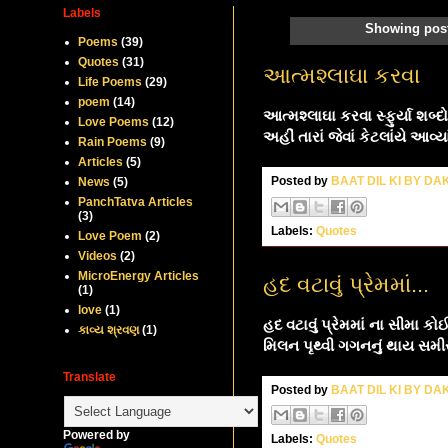
Labels
Showing post
Poems
(39)
Quotes
(31)
આત્મશ્લાઘા કરવા
Life Poems
(29)
poem
(14)
આત્મશ્લાઘા કરવા સ્ફુર્યા શબ્
Love Poems
(12)
અહીં તારાં જેવાં કેટલાંયે આવ્
Rain Poems
(9)
Articles
(5)
Posted by
BAAT DIL KI BY D
News
(5)
PanchTatva Articles
(3)
Labels:
Quotes
Love Poem
(2)
Videos
(2)
MicroEnergy Articles
હદ વટાવું પ્રેમમાં...
(1)
love
(1)
હદ વટાવું પ્રેમમાં ના સીમા કોઈ 
કાવ્ય શ્રવણ
(1)
મિલન પૃથ્વી ગગનનું થાય સમીસ
Translate
Posted by
BAAT DIL KI BY D
Powered by
Labels:
Quotes