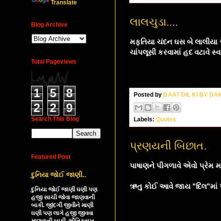
Translate
લાલચુડા....
Blog Archive
મફતિયા ચંદન ઘસ બે લાલીયા એ
ચાંપલૂસી કરવામાં હદ વટાવે સ્
Total Pageviews
1
5
8
Posted by
BAAT DIL KI BY D
2
2
9
Search This Blog
Labels:
Quotes
પ્રણયની બિછાત.
Featured Post
પાષાણને પીગળાવે એવો પ્રેમ મ
દુનિયા જોઈ જાણી..
ઋતુ કોઈ આવે જાય "દિલ"માં
દુનિયા જોઈ જાણી ઘણી પણ
હજી સાચી જોવા જાણવાની
બાકી. જીંદગી જીવીને માણી
ઘણી પણ લાગે હજી જીવવા
માણવાની બાકી. ભૌતિકસુખ