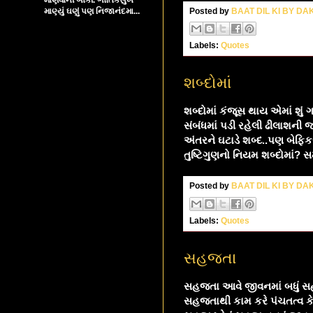
માણ્યું ઘણું પણ નિજાનંદમા...
Posted by
BAAT DIL KI BY D
Labels:
Quotes
શબ્દોમાં
શબ્દોમાં કંજૂસ થાય એમાં શું
સંબંધમાં પડી રહેલી ઢીલાશની 
અંતરને ઘટાડે શબ્દ..પણ બેફિક
તુષ્ટિગુણનો નિયમ શબ્દોમાં
Posted by
BAAT DIL KI BY D
Labels:
Quotes
સહજતા
સહજતા આવે જીવનમાં બધું
સહજતાથી કામ કરે પંચતત્વ કે