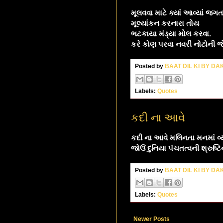
મૂલવવા માટે ક્યાં આવ્યાં જગત
મૂલ્યાંકન કરનારા તોય
ભટકાયા મંડ્યા મોલ કરવા.
કરે કોણ પરવા નવરી નોટોની જે
Posted by
BAAT DIL KI BY D
Labels:
Quotes
કદી ના આવે
કદી ના આવે મલિનતા મનમાં વ્ય
જોઉં દુનિયા પંચતત્વની શ્રુષ્ટિ
Posted by
BAAT DIL KI BY D
Labels:
Quotes
Newer Posts