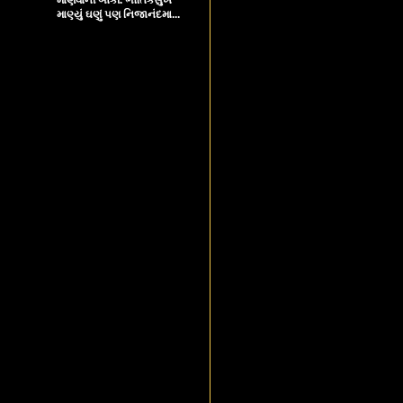
માણ્યું ઘણું પણ નિજાનંદમા...