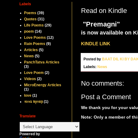
Labels
Read on Kindle
Poems
(39)
Quotes
(31)
"Premagni"
Life Poems
(29)
poem
(14)
is now available on Ki
Love Poems
(12)
KINDLE LINK
Rain Poems
(9)
Articles
(5)
News
(5)
Posted by
BAAT DIL KI BY D
PanchTatva Articles
(3)
Labels:
News
Love Poem
(2)
Videos
(2)
No comments:
MicroEnergy Articles
(1)
Post a Comment
love
(1)
કાવ્ય શ્રવણ
(1)
We thank you for your valu
Translate
Note: Only a member of th
Powered by