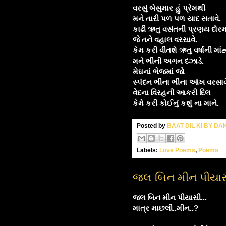
વરસું બેસુમાર હું પ્રેમથી
મને તારી પળ પળ યાદ સતાવે.
કાઢી ઋતુ વસંતની પ્રણય દોરમ
જે તને વહાલ વરસાવે.
કેમ કરી વીતશે ઋતુ વર્ષાની માં
મને ભીની અગન દઝાડે.
મેઘનાં ભેજમાં જો
સ્પંદન ભીના ભીના આંખ વરસાવ
વેદના વિરહની આકરી દિલ
કેમે કરી કોઈનું કશું ના માને.
Posted by
BAAT DIL KI BY D
Labels:
Love Poems
,
Poems
જલ બિન મીન પીયાસ
જલ બિન મીન પીયાસી...
માત્ર માછલી..મીન..?