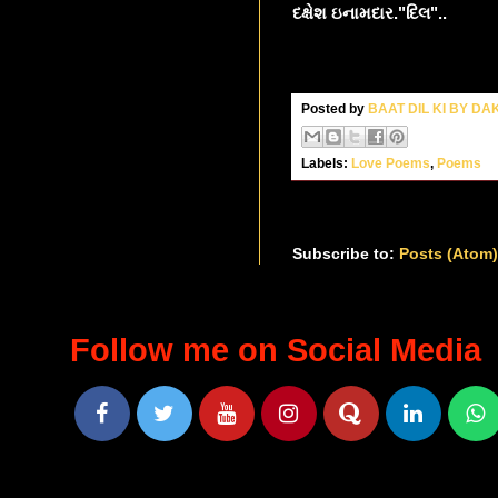
દક્ષેશ ઇનામદાર."દિલ"..
Posted by
BAAT DIL KI BY D
Labels:
Love Poems
,
Poems
Subscribe to:
Posts (Atom
Follow me on Social Media