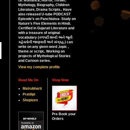
i.e. Romance, Horror, Thriller,
Mythology, Biography, Children
Literature, Drama Scripts.. Have
also released U-tube PODCAST
Episode’s on Panchtatva- Study on
Nature’s Five Elements in Hindi.
Certified in Gujarati Literature and
with a treasure of original
vocabulary (તળપદી શબ્દો અને જૂની
કહેવતોની જાણકારી અને સંગ્રહ.) can
write on any given word ,topic ,
theme or script.. Working on
projects of Mythological Stories
and Cartoon series.
View my complete profile
Read Me On
Shop Now
Matrubharti
Pratilipi
Shopizen
Pre Book your
Orders