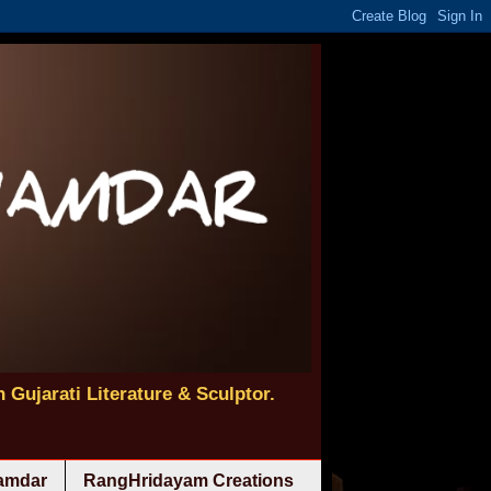
 Gujarati Literature & Sculptor.
namdar
RangHridayam Creations