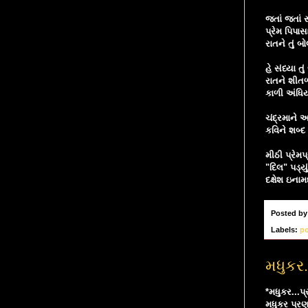
જતાં જતાં સં
પ્રેમ પિપાસ
રાતને તું બ
હે સંધ્યા ત
રાતને શીત
કાળી અંધિ
ચંદ્રમાને આ
કવિને શબ્દ 
મીઠી પ્રેમપ
"દિલ" પડ્યુ
દક્ષેશ ઇનામ
Posted b
Labels:
p
મધુકર..
*મધુકર...પ્
મધુકર પ્રણય 