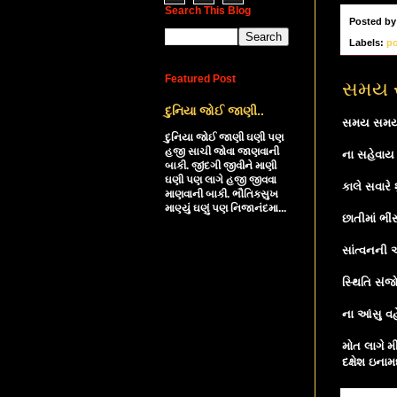
Search This Blog
Posted b
Labels:
p
Featured Post
સમય સ
દુનિયા જોઈ જાણી..
સમય સમયની
દુનિયા જોઈ જાણી ઘણી પણ
હજી સાચી જોવા જાણવાની
ના સહેવાય
બાકી. જીંદગી જીવીને માણી
ઘણી પણ લાગે હજી જીવવા
કાલે સવારે
માણવાની બાકી. ભૌતિકસુખ
માણ્યું ઘણું પણ નિજાનંદમા...
છાતીમાં ભીં
સાંત્વનની 
સ્થિતિ સંજ
ના આંસુ વહે
મોત લાગે મ
દક્ષેશ ઇનામ