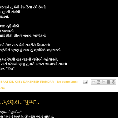
ધ્યાને તું કેવી કેસરિયા રંગે રંગતો.
ા ખુદની સંતોષી
ોલાવતો.
ું જઇ રહી મીઠી
ળ બનાવતો.
યારી મીઠી શીતળ રાતમાં આળોટતો.
પી તેજ તારું કેવો રાત્રીને નિખારાતો.
પ્રેમીને પ્રાણ હે નાથ તું શ્રુષ્ટિને શણગારતો.
્રચુર રેશમી રાત ચાંદની ચકોરને બહેલાવતો.
ં તારાં પ્રેમમાં પ્રભુ તું મને સદાય આનંદમાં રાખતો.
દાર. "દિલ"..
y
BAAT DIL KI BY DAKSHESH INAMDAR
No comments:
oem
.પ્રણય.."પુષ્પ"..
રણય.."પુષ્પ"...*
પુષ્પ તું મારું શું ઉપનામ આપું તારું હું.