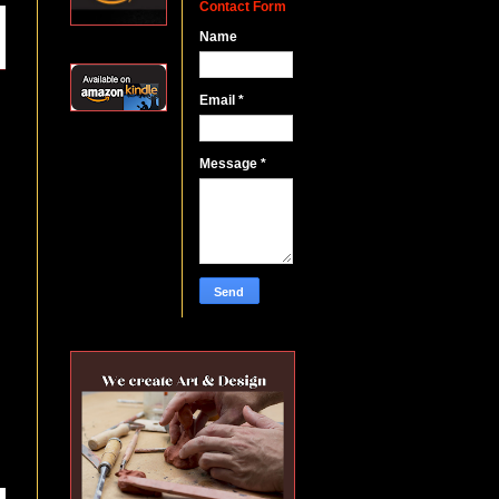
Contact Form
Name
Email
*
Message
*