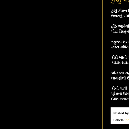
કુણું કોમળ 
ઉભરાતું સંવ
હોઠે આવેલા
પીડા વિરહન
સ્ફુરતાં શ
કાવ્ય કવિત
કોરી ખાતી
કાયમ સાથ 
એક પળ નહીં
લાગણીથી ઉ
કોની લાગી 
પ્રેમનાં ઉ
દક્ષેશ ઇનામ
Posted b
Labels:
p