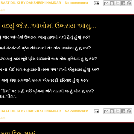
y
BAAT DIL KI BY DAKSHESH INAMDAR
No comments:
oem
ું વધ્યું જોર..આંખોમાં ઉભરાય આંસુ...
્યું જોર આંખોમાં ઉભરાય આંસુ હાથમાં નથી હૈયું હું શું કરું?
મણાં કેટકેટલો પ્રેમ સંવેદનાની સેર તોય અબોલા હું શું કરું?
 ઝગડાનું કામ ભૂલે પ્રેમ સદાયનો સાથ તોય ફરિયાદ હું શું કરું?
રેમ ના કોઈ માંગ સહવાસની તરસ પળ પળનો એહસાસ હું શું કરું?
ૂટે માથું કોણ સમજાવે કાયમ એકતરફી ફરિયાદ હું શું કરું?
"દિલ" પર સહી લઉં પ્રેમમાં અંતે તારાથી જ હું બોલ શું કરું?
દાર."દિલ"..
y
BAAT DIL KI BY DAKSHESH INAMDAR
No comments:
oem
ોમળ દિલ મારું....