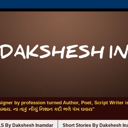
igner by profession turned Author, Poet, Script Writer in
 સમાય. ના તાકું નીચું નિશાન કદી ભલે પંખ ઘવાય"
S By Dakshesh Inamdar
Short Stories By Dakshesh I