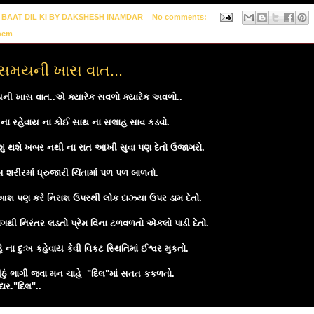
y
BAAT DIL KI BY DAKSHESH INAMDAR
No comments:
oem
મયની ખાસ વાત...
 ખાસ વાત..એ ક્યારેક સવળો ક્યારેક અવળો..
 ના રહેવાય ના કોઈ સાથ ના સલાહ સાવ કડવો.
 શું થશે ખબર નથી ના રાત આખી સુવા પણ દેતો ઉજાગરો.
સ શરીરમાં ધ્રુજારી ચિંતામાં પળ પળ બાળતો.
આશ પણ કરે નિરાશ ઉપરથી લોક દાઝ્યા ઉપર ડામ દેતો.
ોગથી નિરંતર લડતો પ્રેમ વિના ટળવળતો એકલો પાડી દેતો.
 ના દુઃખ કહેવાય કેવી વિકટ સ્થિતિમાં ઈશ્વર મુકતો.
ીઠું ભાગી જવા મન ચાહે "દિલ"માં સતત કકળતો.
દાર."દિલ"..