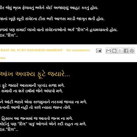
ીર જેવું ભ્રમ ફેલાવતું ભલેને કોઈ અજાણ્યું આહટ કરતું હોય.
જાનાં ખૂણે સૂતી સંવેદના ટીસ ભરી આળસ મરડી જાગૃત થતી હોય.
ળમાં પણ સમાઈ લાખો વાતો સંવેદનાઓનો અર્ક "દિલ"ને હચમચાવતો હોય.
દાર."દિલ"..
y
BAAT DIL KI BY DAKSHESH INAMDAR
No comments:
oem
ી આંખ અવશ્ય ફૂટે જ્યારે...
ખ ફૂટે જ્યારે આસમાની પ્રચંડ સજા મળે.
સમાવી ના શકે ઇર્ષામાં જેને અંધાપો મળે.
ે આંટી ભરાવે એવા કાળમુખાને નરકમાં જગ્યા ના મળે.
ચતત્વની આજે નહીં તો કાલે ન્યાય જરૂર તોલે.
ય હિસાબ આ જન્મમાં જ આવતો જન્મ ના મળે.
ોઈનું પણ "દિલ" પાકું ઓળખે એને કદી રાહત ના મળે.
દાર."દિલ"..