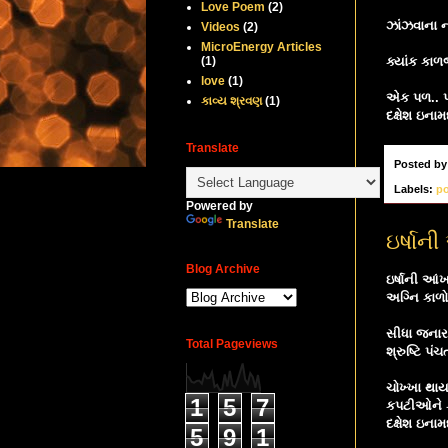
Love Poem
(2)
ઝાંઝવાના ન
Videos
(2)
MicroEnergy Articles
(1)
ક્યાંક કાળ
love
(1)
એક પળ.. પ
કાવ્ય શ્રવણ
(1)
દક્ષેશ ઇનામ
Translate
Posted b
Labels:
p
Powered by
Translate
ઇર્ષાન
Blog Archive
ઇર્ષાની આં
અગ્નિ કાળો 
સીધા જનારન
Total Pageviews
શ્રુષ્ટિ પં
ચોખ્ખા થા
1
5
7
કપટીઓને ક
દક્ષેશ ઇનામ
5
9
1