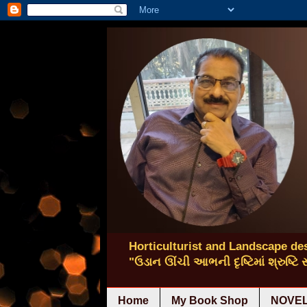
Horticulturist and Landscape des
"ઉડાન ઊંચી આભની દૃષ્ટિમાં શ્રુષ્ટિ
Home
My Book Shop
NOVEL