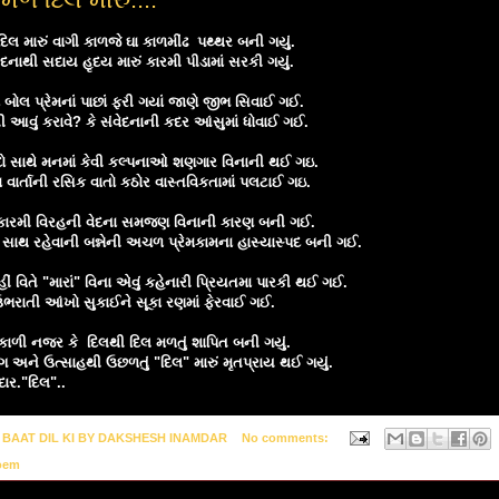
દિલ મારું વાગી કાળજે ઘા કાળમીંઢ પથ્થર બની ગયું.
ેદનાથી સદાય હૃદય મારું કારમી પીડામાં સરકી ગયું.
ં બોલ પ્રેમનાં પાછાં ફરી ગયાં જાણે જીભ સિવાઈ ગઈ.
ી આવું કરાવે? કે સંવેદનાની કદર આંસુમાં ધોવાઈ ગઈ.
બ્દો સાથે મનમાં કેવી કલ્પનાઓ શણગાર વિનાની થઈ ગઇ.
ા વાર્તાની રસિક વાતો કઠોર વાસ્તવિકતામાં પલટાઈ ગઇ.
 કારમી વિરહની વેદના સમજણ વિનાની કારણ બની ગઈ.
સાથ રહેવાની બન્નેની અચળ પ્રેમકામના હાસ્યાસ્પદ બની ગઈ.
 વિતે "મારાં" વિના એવું કહેનારી પ્રિયતમા પારકી થઈ ગઈ.
ભરાતી આંખો સુકાઈને સૂકા રણમાં ફેરવાઈ ગઈ.
કાળી નજર કે દિલથી દિલ મળતું શાપિત બની ગયું.
મંગ અને ઉત્સાહથી ઉછળતું "દિલ" મારું મૃતપ્રાય થઈ ગયું.
દાર."દિલ"..
y
BAAT DIL KI BY DAKSHESH INAMDAR
No comments:
oem