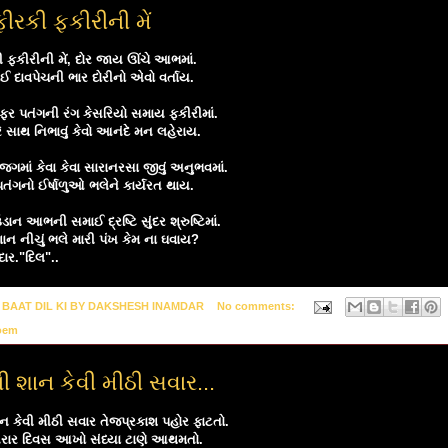
ીરકી ફકીરીની મેં
 ફકીરીની મેં, દોર જાય ઊંચે આભમાં.
ઈ દાવપેચની ભાર દોરીનો એવો વર્તાય.
ફર પતંગની રંગ કેસરિયો સમાય ફકીરીમાં.
 સાથ નિભાવું કેવો આનંદે મન લહેરાય.
જગમાં કેવા કેવા સારાનરસા જીવું અનુભવમાં.
પતંગનો ઈર્ષાળુઓ ભલેને કાર્યરત થાય.
ડાન આભની સમાઈ દ્રષ્ટિ સુંદર શ્રુષ્ટિમાં.
શાન નીચું ભલે મારી પંખ કેમ ના ઘવાય?
દાર."દિલ"..
y
BAAT DIL KI BY DAKSHESH INAMDAR
No comments:
oem
 શાન કેવી મીઠી સવાર...
 કેવી મીઠી સવાર તેજપ્રકાશ પહોર ફાટતો.
રાર દિવસ આખો સંધ્યા ટાણે આથમતો.