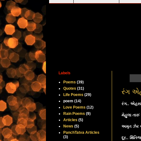
Labels
Poems
(39)
Quotes
(31)
રંગ એહ
Life Poems
(29)
poem
(14)
રંગ.. એહસા
Love Poems
(12)
Rain Poems
(9)
મેહુલા તાર
Articles
(5)
News
(5)
અમૃત ઝેર બ
PanchTatva Articles
(3)
દૂર.. ક્ષિ