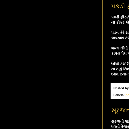
પકડી ફ
પકડી ફીરકી
ના ફીકર કો
પવન કેરે સ
અવકાશ કેરે
જન્મ લીધો 
કાપવા પેચ 
ઊંચી કરું ઉ
ના તાકું નિ
દક્ષેશ ઇનામ
Posted b
Labels:
p
સૂરજની
સૂરજની શાન
ધગતો તેજત