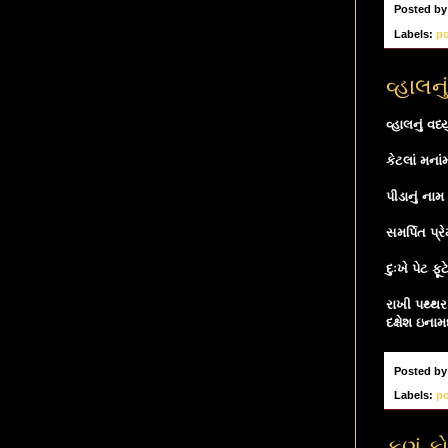
Posted b
Labels:
p
વ્હાલન
વ્હાલનું વધ
કેટલાં મનાં
પીડાનું નામ
સમર્પિત પ્
દુઃખે પેટ ફ
રાખી પથ્થર 
દક્ષેશ ઇનામ
Posted b
Labels:
p
કુણું ક