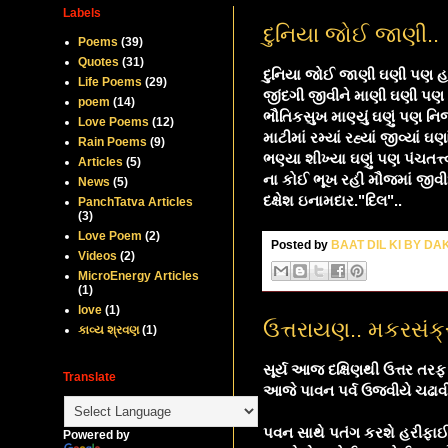
Labels
દુનિયા જોઈ જાણી..
Poems
(39)
Quotes
(31)
દુનિયા જોઈ જાણી ઘણી પણ હ
Life Poems
(29)
જીંદગી જીવીને માણી ઘણી પણ
poem
(14)
ભૌતિકસુખ માણ્યું ઘણું પણ નિ
Love Poems
(12)
માટીમાં રમ્યાં રહ્યાં જીવ્યાં ઘ
Rain Poems
(9)
ભણ્યા શીખ્યા ઘણું પણ પંચતત્ત
Articles
(5)
ના કોઈ ભૂખ રહી મૌજમાં જીવ
News
(5)
દક્ષેશ ઇનામદાર."દિલ"..
PanchTatva Articles
(3)
Love Poem
(2)
Posted by
BAAT DIL KI BY D
Videos
(2)
MicroEnergy Articles
(1)
love
(1)
ઉત્તરાયણ.. મકરસંક્રા
કાવ્ય શ્રવણ
(1)
સૂર્ય આજ દક્ષિણથી ઉત્તર તરફ
Translate
આજે પાવન પર્વ ઉજવીયે ચઢાવ
પવન સાથે પતંગ કરશે હરીફા
Powered by