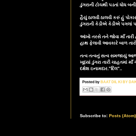
ડુંગરાની ટોચથી પડતાં ધોધ બની
હૈયું ઠાલવી ઠાલવી કરું હું પોકાર
ડુંગરાની કેડીએ કેડીએ પગલાં 
આંખો તરસે તને જોવા માઁ તાર
હાથ ફેલાવી આવકારે બાળ તારો સમ
તત્વ તત્વનું સત્વ સમજાયું આજ 
ખૂધ્યાં ડુંગરા તારી ચાહતમાં માઁ
દક્ષેશ ઇનામદાર."દિલ"..
Posted by
BAAT DIL KI BY D
Subscribe to:
Posts (Atom