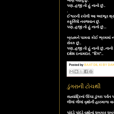
બાણ ચઢાવું છું.
પણ..હજી તો હું નાનો છું..
.
ઈશ્વરની રચેલી આ અદભૂત શ્રુ
સ્ફૂર્તિલો નવજવાન છું.
પણ..હજી તો હું નાનો છું...
બ્રહ્મને પામવા કોઈ ભ્રમમાં ન
સેવક છું..
પણ..હજી તો હું નાનો છું..નાનો છ
દક્ષેશ ઇનામદાર. "દિલ"..
Posted by
BAAT DIL KI BY D
ડુંગરાની ટોચથી
સહ્યાંદ્રિનાં ઊંચા ડુંગરા પર્
લીલાં લીલાં વૃક્ષોની હારમાળા વાય
પાંદડે પાંદડે વૃક્ષોનાં ધબકાર 