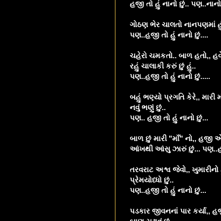
હજી તો હું નાનો છું.. પણ..નાનો 
ગોઠણ ભેર ચાલતો નાનપણમાં હું.
પણ..હજી તો હું નાનો છું....
ચહેરો ચમકતો.. બાળ હતો,, હવે
રહું ચાલાકી કરું છું હું..
પણ..હજી તો હું નાનો છું.....
બહું ભણ્યો પ્રગતિ કેરે,, મારી 
નવું ભણું છું..
પણ.. હજી તો હું નાનો છું...
બાળ છું મારી "માઁ" નો,, હજી 
આંખથી આંસુ ઝારું છું... પણ..હજ
તરવરાટ અશ્વ જેવો,, ખુમારીનો 
પ્રેમયોધ્ધો છું..
પણ..હજી તો હું નાનો છું...
પડકાર જીવનનાં પાર કર્યા,, હજ