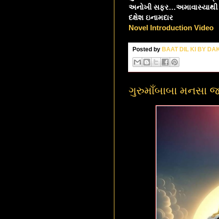
અનોખી સફર…અમાવાસ્યાથી પૂર
દક્ષેશ ઇનામદાર
Novel Introduction Video
Posted by
BAAT DIL KI BY D
ગુરુમાઁબાબા મનસા જર