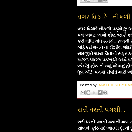
વગર વિચારે.. નીકળી
વગર વિચારે નીકળી પડ્યો છું
પથ અખૂટ લાંબો કોણ જાણે ક્
કરી લીધી નોંધ સમયે.. કાળની રમ
બેફિકરાં મનને ના મઁઝીલ જોઈ
સમજીને લક્ષ્ય વિનાની સફર કરી 
પાછળ પાછળ પડછા્યો આવે પછી
જોઈતું હોય તો કશું ખોવાનું હ
ધૂળ ચોંટી પગમાં સંપત્તિ મારી
Posted by
BAAT DIL KI BY D
સરી ધરતી પગથી...
સરી ધરતી પગથી ક્યાંથી ક્યાં 
સાંભળી ફરિયાદ આકરી દૂરની દ