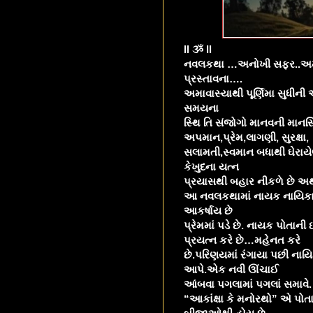
ll ૐ ll
નવલકથા …અનોખી સફર..અમાવાસ
પ્રસ્તાવના….
અમાવાસ્યાથી પૂર્ણિમા સુધી
સમયના
સ્થિ તિ સંજોગો માનવની માનસ
અપમાન,પ્રેમ,લાગણી, સુરક્ષા,
સલામતી,સ્વમાન બધાથી ઘેરાયે
કેખુદના યત્ન
પ્રયાસથી બહાર નીકળે છે અથવ
આ નવલકથામાં નાયક નાયિકા 
આકર્ષાય છે
પ્રેમમાં પડે છે. નાયક પોતા
પ્રયત્ન કરે છે…મહેનત કરે
છે.પરિણયમાં રંગાયા પછી નાયિક
આપે.એક નવી ઊંચાઈ
આંબવા પગલામાં પગલાં સમાવે.
“આકાંક્ષા કે મનોરથો” એ પોતાનુ