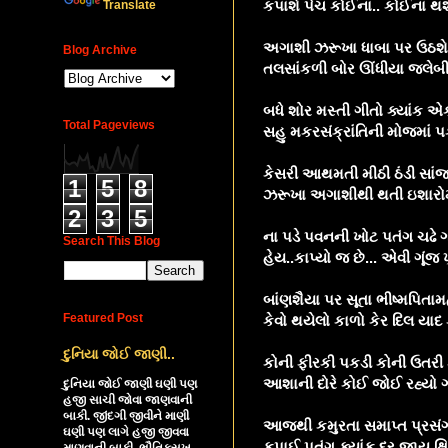
કપાશે પેચ કોઈના.. કોઈના 
Translate
અગાશી ઝરૂખા ધાબા પર ઉઠશ
Blog Archive
તલસાંકળી બોર ઊંધીયા જલે
બધે શોર મસ્તી ગીતો ક્યાંક
Total Pageviews
સહુ મકરસંક્રાંતિની મોજમાં 
કેસરી આથમતી મીઠી ઠંડી સા
1
5
8
ઝરૂખા અગાશીથી થતી ઇશારોમ
2
3
5
ના પડે પવનની ખોટ પતંગ ચઢે
Search This Blog
હેય..કાપ્યો જ છે... એવી ગૂ
બાંણશૈયા પર સૂતા ભીષ્મપિતા
Featured Post
કેવો થયેલો કાળો કેર દિલ યાદ
દુનિયા જોઈ જાણી..
કોની ફીરકી પકડી કોની ઉતરી
આશાની દોરે કોઈ જોઈ રહ્યો
દુનિયા જોઈ જાણી ઘણી પણ
હજી સાચી જોવા જાણવાની
બાકી. જીંદગી જીવીને માણી
આજથી કમુરતા સમાપ્ત પ્રસં
ઘણી પણ લાગે હજી જીવવા
કપાઈ પતંગ ક્યાંક દૂર જાય 
માણવાની બાકી. ભૌતિકસુખ