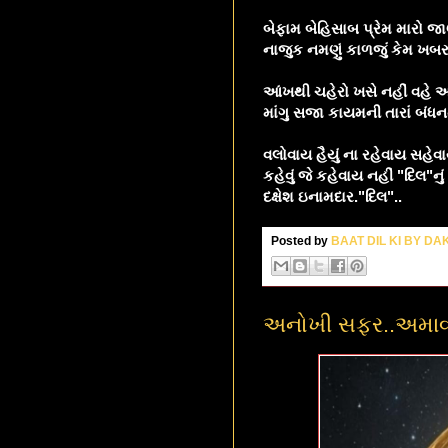
બેફામ બેહિસાબ પ્રેમ મારો જ
નાજુક નમણું કાળજું કેમ ખબર 
આંખથી ચહેરો ખસે નહીં વહે આ
માંગુ સજા કાયમની તારાં બંધન
વલોવાય હૈયું ના રહેવાય સહેવ
કહેવું જે કહેવાય નહીં "દિલ"ન
દક્ષેશ ઇનામદાર."દિલ"..
Posted by
BAAT DIL KI BY D
અનોખી સફર..અમાવાસ્