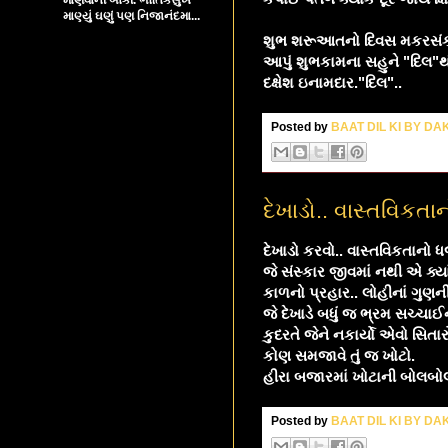
માણ્યું ઘણું પણ નિજાનંદમા...
શુભ શરૂઆતનો દિવસ મકરસંક્ર
આપું શુભકામના સહુને "દિલ"
દક્ષેશ ઇનામદાર."દિલ"..
Posted by
BAAT DIL KI BY D
દેખાડો.. વાસ્તવિકતા
દેખાડો કરવો.. વાસ્તવિકતાનો ધ
જે સંસ્કાર જીવમાં નથી એ ક્યાં
કાળનો પ્રહાર.. લોહીનાં ગુણ
જે દેખાડે બધું જ ભ્રમ સચ્ચા
કુદરતે જેને નકાર્યો એવો સિત
કોણ સમજાવે તું જ ખોટો.
હીરા બજારમાં ખોટાની બોલબો
Posted by
BAAT DIL KI BY D