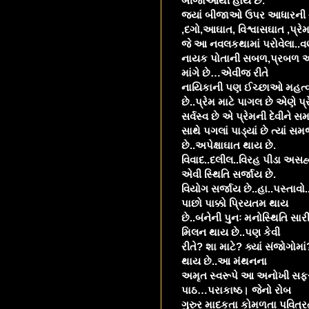
બીજાઓથી હોય છે.
જ્યાં બીજાઓ ઉપર આધારની વાત
,દગો,આઘાત, વિશ્વાસઘાત ,પ્રેમ
જે આ નવલકથામાં પરોવેલા..વણ
નાયક પોતાની સબળ,પ્રબળ આક
માંગે છે…એવીજ રીતે
નાયિકાની પણ ઈચ્છાઓ મહત્વકાં
છે..પ્રેમ માટે પાગલ છે એણે પ
સર્વસ્વ છે એ પ્રેમની દેવીને સ
સાથે પગલાં પાડ્યાં છે ત્યાં
છે..અપેક્ષાઘાત થાય છે.
વિવાદ..દલીલ..વિરહ પીડા અસહ્
એવી સ્થિતિ સર્જાય છે.
વિયોગ સર્જાય છે..હા..પસ્તાવો..
પાછો પાક્કો પ્રિયતમ થાય
છે..બંનેની પુનઃ મનોસ્થિતિ સા
મિલન થાય છે..પણ કેવી
રીતે? શા માટે? ક્યાં સંજોગોમ
થાય છે..આ મંથનના
અમૃત સ્વરૂપે આ અનોખી સફર ન
પાઠ…પરાકાષ્ઠ। જેનો રોબ
ગુરુર માદકતા કોમળતા પવિત