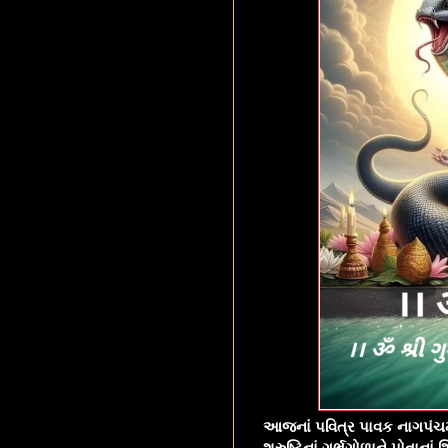
આજનાં પવિત્ર પાવક નાગપંચમ
શ્રુષ્ટિનાં ગર્ભગોળાને પોતાન