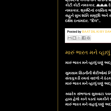
કોટી કોટી નમસ્કાર. 🙏🙏🙏 દ
નમસ્કાર. શ્રુષ્ટિનાં રચયિતા 
સહુને સુખ શાંતિ સમૃદ્ધિ અને 
દક્ષેશ ઇનામદાર. "દિલ"..
Posted by
BAAT DIL KI BY D
મારું ભારત મને વ્હાલું
મારું ભારત મને વ્હાલું ઘણું અદકું
સુમસામ સિડનીની શેરીઓમાં નિ:
સંતાકૂકડી રમતાં વાદળો ને ઠંડ
મારું ભારત મને વ્હાલું ઘણું અદકું
ક્યારેક સંભળાતા સુસવાટા પવનન
હાય હેલો કાને પડતાં ચમકીને પ
મારું ભારત મને વાહલું ઘણું અદકુ