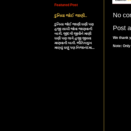
Featured Post
No co
દુનિયા જોઈ જાણી..
દુનિયા જોઈ જાણી ઘણી પણ
Post 
હજી સાચી જોવા જાણવાની
બાકી. જીંદગી જીવીને માણી
We thank y
ઘણી પણ લાગે હજી જીવવા
માણવાની બાકી. ભૌતિકસુખ
Note: Only
માણ્યું ઘણું પણ નિજાનંદમા...