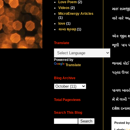
Love Poem
(2)
Videos
(2)
મારું સમજી
MicroEnergy Articles
(1)
વારે વારે અહ
love
(1)
કાવ્ય શ્રવણ
(1)
એક જીવ થયા
Translate
ભૂલી પાપ પોત
Powered by
જગમાં કોઈ 
Translate
પડ્યા ઉપર મ
Blog Archive
પાગલ બાવરો 
મેં મેં લખી 
Total Pageviews
દક્ષેશ ઇનામ
Search This Blog
Posted b
Labels:
L