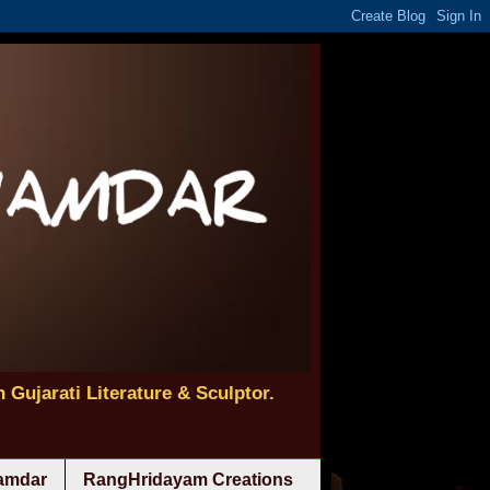
 Gujarati Literature & Sculptor.
namdar
RangHridayam Creations