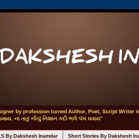
igner by profession turned Author, Poet, Script Writer in
 સમાય. ના તાકું નીચું નિશાન કદી ભલે પંખ ઘવાય"
S By Dakshesh Inamdar
Short Stories By Dakshesh I