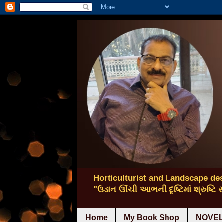
Horticulturist and Landscape des
"ઉડાન ઊંચી આભની દૃષ્ટિમાં શ્રુષ્ટિ
Home
My Book Shop
NOVEL