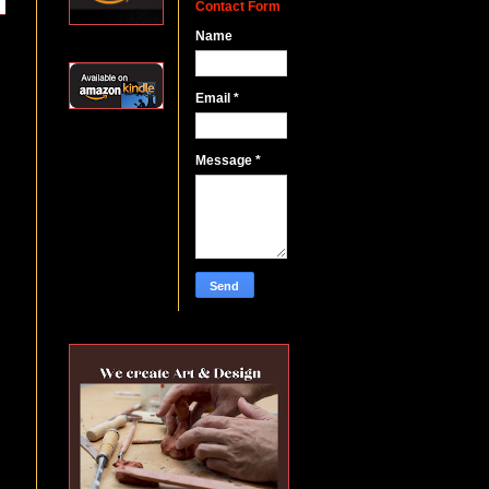
Contact Form
Name
Email
*
Message
*