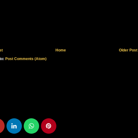
st
Home
Older Post
to:
Post Comments (Atom)