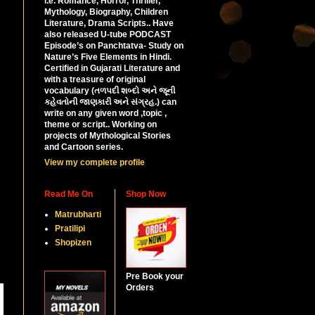
i.e. Romance, Horror, Thriller,
Mythology, Biography, Children
Literature, Drama Scripts.. Have
also released U-tube PODCAST
Episode’s on Panchtatva- Study on
Nature’s Five Elements in Hindi.
Certified in Gujarati Literature and
with a treasure of original
vocabulary (તળપદી શબ્દો અને જૂની
કહેવતોની જાણકારી અને સંગ્રહ.) can
write on any given word ,topic ,
theme or script.. Working on
projects of Mythological Stories
and Cartoon series.
View my complete profile
Read Me On
Shop Now
Matrubharti
Pratilipi
Shopizen
Pre Book your
Orders