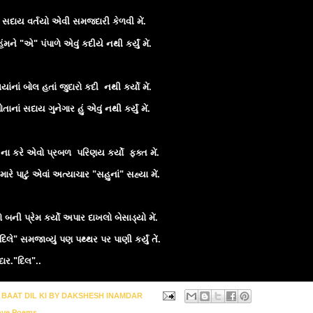
 સદાય વર્તયો એવી સમજદારી કેળવી મેં.
ંમને "એ" પંપાળે એવું કદીયે નથી કર્યું મેં.
ંનાં બોલ હતાં જુદારો કદી નથી કર્યો મેં.
ાનાં સદાય ગુનેગાર હું એવું નથી કર્યું મેં.
ના કરે એવો પ્રબળ પરિણય કર્યો ફક્ત મેં.
ારે પાટું એવાં અત્યાચાર "સહુનાં" સહ્યા મેં.
બની પ્રેમ કર્યો અપાર દાખલો બેસાડ્યો મેં.
"દિલે" સમજાવ્યું પણ પથ્થર પર પાણી કર્યું તેં.
દાર."દિલ"..
y
BAAT DIL KI BY DAKSHESH INAMDAR
ove Poems