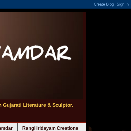
 Gujarati Literature & Sculptor.
namdar
RangHridayam Creations