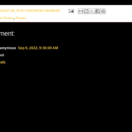
y
BAAT DIL KI BY DAKSHESH INAMDAR
fe Poems
,
Poems
ment:
nonymous
Sep 9, 2022, 9:36:00 AM
st
ply