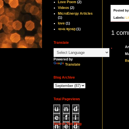
Love Poem
(2)
Videos
(2)
Posted b
MicroEnergy Articles
(1)
Labels:
Li
love
(1)
કાવ્ય શ્રવણ
(1)
1 com
Translate
A
Ma
Powered by
Re
Translate
Blog Archive
Total Pageviews
u
n
d
e
f
i
Search This Blog
n
e
d