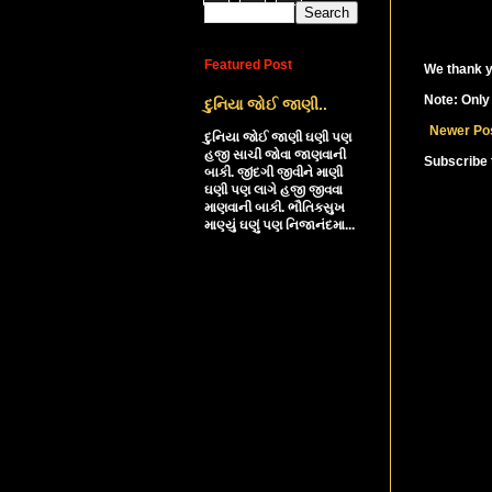
Featured Post
We thank y
Note: Only
દુનિયા જોઈ જાણી..
Newer Po
દુનિયા જોઈ જાણી ઘણી પણ
હજી સાચી જોવા જાણવાની
Subscribe 
બાકી. જીંદગી જીવીને માણી
ઘણી પણ લાગે હજી જીવવા
માણવાની બાકી. ભૌતિકસુખ
માણ્યું ઘણું પણ નિજાનંદમા...