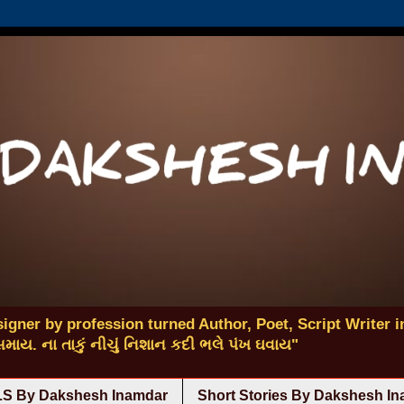
igner by profession turned Author, Poet, Script Writer in
 સમાય. ના તાકું નીચું નિશાન કદી ભલે પંખ ઘવાય"
S By Dakshesh Inamdar
Short Stories By Dakshesh I