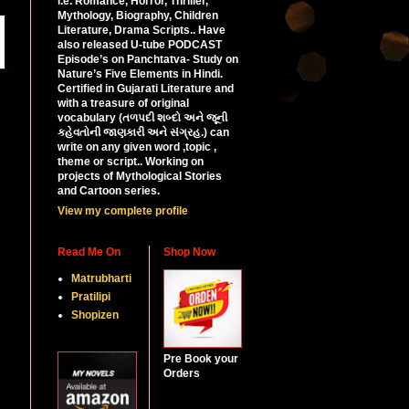
i.e. Romance, Horror, Thriller,
Mythology, Biography, Children
Literature, Drama Scripts.. Have
also released U-tube PODCAST
Episode’s on Panchtatva- Study on
Nature’s Five Elements in Hindi.
Certified in Gujarati Literature and
with a treasure of original
vocabulary (તળપદી શબ્દો અને જૂની
કહેવતોની જાણકારી અને સંગ્રહ.) can
write on any given word ,topic ,
theme or script.. Working on
projects of Mythological Stories
and Cartoon series.
View my complete profile
Read Me On
Shop Now
Matrubharti
Pratilipi
Shopizen
Pre Book your
Orders