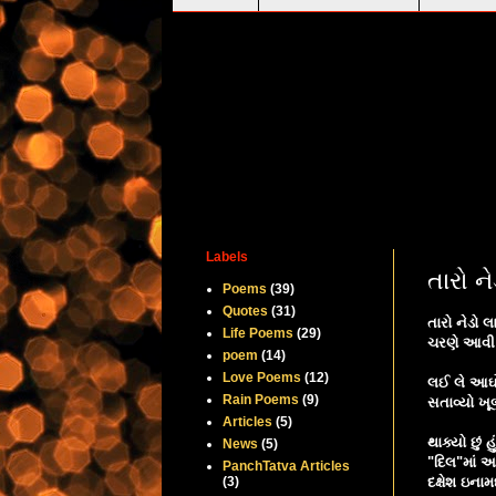
Labels
તારો ને
Poems
(39)
Quotes
(31)
તારો નેડો લાગ
Life Poems
(29)
ચરણે આવી સ
poem
(14)
Love Poems
(12)
લઈ લે આઘોષમ
Rain Poems
(9)
સતાવ્યો ખૂબ
Articles
(5)
થાક્યો છું 
News
(5)
"દિલ"માં આસ
PanchTatva Articles
(3)
દક્ષેશ ઇનામ