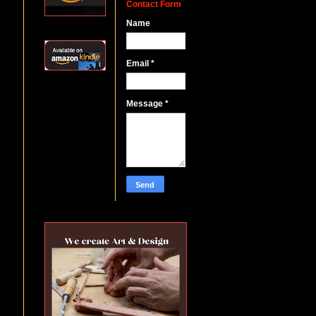
Contact Form
Name
Email
*
Message
*