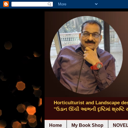
Horticulturist and Landscape des
"ઉડાન ઊંચી આભની દૃષ્ટિમાં શ્રુષ્ટિ
Home
My Book Shop
NOVEL