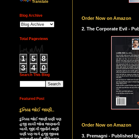
Translate
Blog Archive
Order Now on Amazon
2. The Corporate Evil - Pu
Total Pageviews
1
5
8
3
4
0
Search This Blog
Featured Post
દુનિયા જોઈ જાણી..
દુનિયા જોઈ જાણી ઘણી પણ
હજી સાચી જોવા જાણવાની
Order Now on Amazon
બાકી. જીંદગી જીવીને માણી
ઘણી પણ લાગે હજી જીવવા
3. Premagni - Published b
માણવાની બાકી. ભૌતિકસુખ