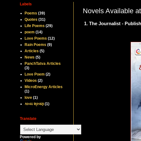
Labels
Novels Available 
Poems
(39)
Quotes
(31)
1. The Journalist - Publi
Life Poems
(29)
poem
(14)
Love Poems
(12)
Rain Poems
(9)
Articles
(5)
News
(5)
PanchTatva Articles
(3)
Love Poem
(2)
Videos
(2)
MicroEnergy Articles
(1)
love
(1)
કાવ્ય શ્રવણ
(1)
Translate
Powered by