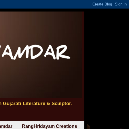
 Gujarati Literature & Sculptor.
namdar
RangHridayam Creations