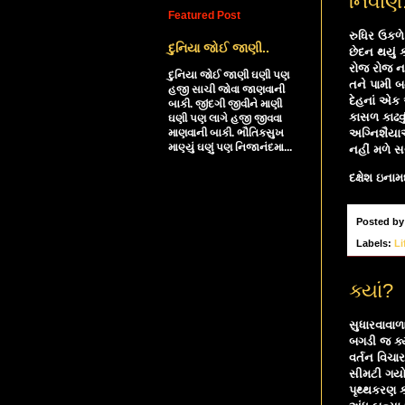
નિર્વાણ
Featured Post
રુધિર ઉકળે
દુનિયા જોઈ જાણી..
છેદન થયું ક
રોજ રોજ નવ
દુનિયા જોઈ જાણી ઘણી પણ
તને પામી બન
હજી સાચી જોવા જાણવાની
દેહનાં એક 
બાકી. જીંદગી જીવીને માણી
કાસળ કાઢવું
ઘણી પણ લાગે હજી જીવવા
માણવાની બાકી. ભૌતિકસુખ
અગ્નિશૈયાએ
માણ્યું ઘણું પણ નિજાનંદમા...
નહીં મળે સગ
દક્ષેશ ઇનામ
Posted b
Labels:
Li
ક્યાં?
સુધારવાવાળા
બગડી જ ક્યાં
વર્તન વિચાર
સીમટી ગયો 
પૃથ્થકરણ કર