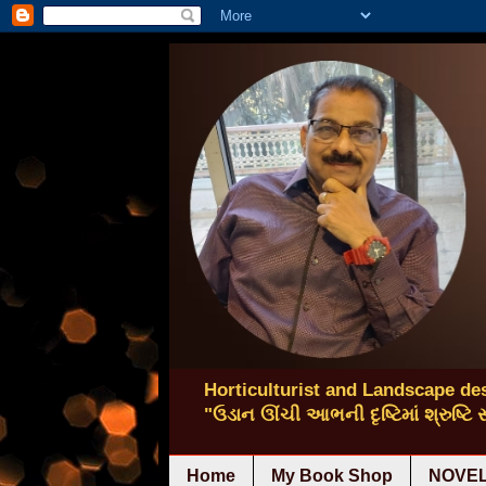
Horticulturist and Landscape des
"ઉડાન ઊંચી આભની દૃષ્ટિમાં શ્રુષ્ટિ
Home
My Book Shop
NOVEL