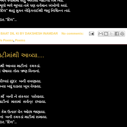
ંતે સ્વાર્થમાં સહુ અરીસો જોઈલો તમે ત્યાં.
લો ભલે ભૂલ્યા તમે પણ વર્તમાન ખંખોળો ક્યાં.
દિલ" થયું મુક્ત બેફિકરાઈથી જવું નિશ્ચિન્ત ત્યાં.
દાર."દિલ"..
y
BAAT DIL KI BY DAKSHESH INAMDAR
No comments:
fe Poems
,
Poems
ટીમાંથી આવ્યા....
ંથી આવ્યા માટીનાં રમકડાં.
ને પોષાયા તોય ઋણ વિનાનાં.
ખીલ્યાં સુંદર બની વખણાયા.
્યા બઘું ઘડાયા ખૂબ વેચાયા.
માઁ બની ને સંસ્કાર પરોવાયા.
નાં મારામાં સર્વત્ર છવાયા.
 કેમ ઉતારું વેંત ઓછા જણાયા.
નાં બની રમકડાં માટીમાં સમાયા.
દાર."દિલ"..