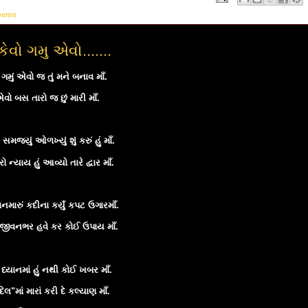
oems
 કેવો ગમુ એવો.......
ો ગમું એવો જ તું મને બનાવ માઁ.
 એવો બસ તારો જ છું મારી માઁ.
મજ્યું ઓળખ્યું શું કરું હું માઁ.
ો ન્યાય હું આવ્યો તારે દ્વાર માઁ.
મારું કદીના કર્યું કપટ ઉગારમાઁ.
જીવનભર હવે કર કોઈ ઉપાય માઁ.
ધ્યાનમાં હું નથી કોઈ ખબર માઁ.
દિલ"માં મારાં કરી દે કલ્યાણ માઁ.