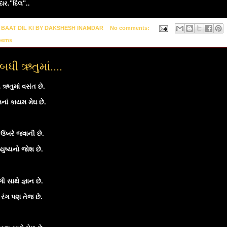
દાર."દિલ"..
y
BAAT DIL KI BY DAKSHESH INAMDAR
No comments:
oems
બધી ઋતુમાં....
ઋતુમાં વસંત છે.
નાં કાયમ મેઘ છે.
ઉંબરે જવાની છે.
યુષ્યનો જોશ છે.
ી સાથે જ્ઞાન છે.
 રંગ પણ તેજ છે.